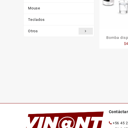
Mouse
Teclados
Otros
Bomba disp
$
recargable 
Contácta
+56 45 