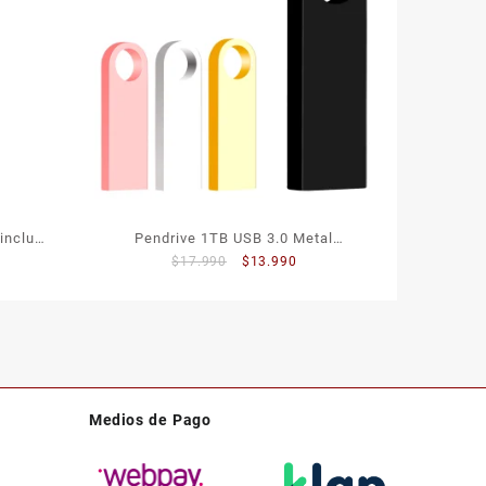
incluye
Pendrive 1TB USB 3.0 Metal
El
El
$
17.990
$
13.990
Resistente
precio
precio
original
actual
era:
es:
$17.990.
$13.990.
Medios de Pago