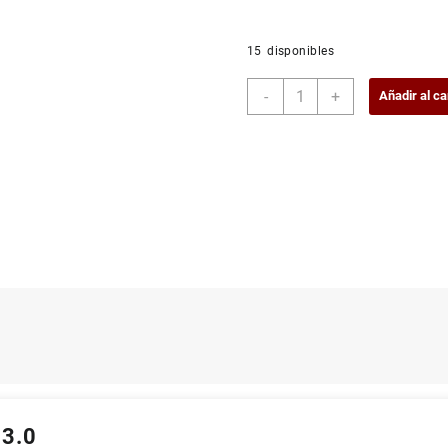
15 disponibles
Grabador
-
+
Añadir al ca
Externo
DVD/CD
USB
3.0
cantidad
 3.0