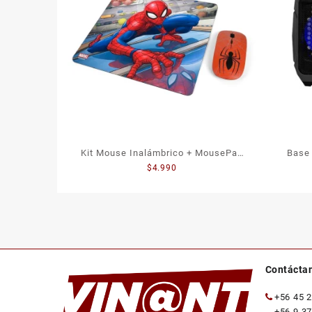
Kit Mouse Inalámbrico + MousePad
Base 
$
4.990
Spiderman – Diseño divertido y
Conexión Sin Cables
Contácta
+56 45 
+56 9 3