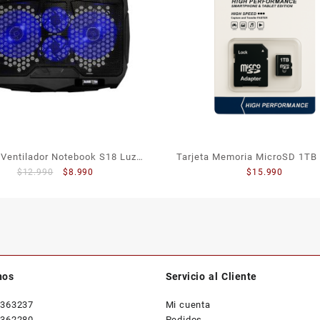
Ventilador Notebook S18 Luz
Tarjeta Memoria MicroSD 1TB 
El
El
$
12.990
$
8.990
$
15.990
Led 2 Puertos USB
Adaptador
precio
precio
original
actual
era:
es:
$12.990.
$8.990.
nos
Servicio al Cliente
2363237
Mi cuenta
7362280
Pedidos