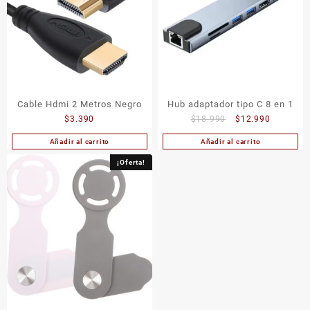
Cable Hdmi 2 Metros Negro
Hub adaptador tipo C 8 en 1
El
El
$
3.390
$
18.990
$
12.990
precio
precio
Añadir al carrito
Añadir al carrito
original
actual
era:
es:
¡Oferta!
$18.990.
$12.990.