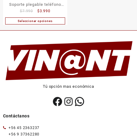
Soporte plegable teléfono
El
El
$
7.990
$
3.990
Magsafe para computadora
precio
precio
Seleccionar opciones
Este
original
actual
producto
era:
es:
tiene
$7.990.
$3.990.
múltiples
variantes.
Las
opciones
se
pueden
elegir
Tú opción mas económica
en
la
Facebook
Instagram
WhatsApp
página
de
producto
Contáctanos
+56 45 2363237
+56 9 37362280