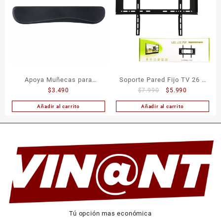
Apoya Muñecas para
Soporte Pared Fijo TV 26 a
El
El
$
3.490
$
7.990
$
5.990
Teclado – Almohadilla
63 Pulgadas
precio
precio
Ergonómica
Añadir al carrito
Añadir al carrito
original
actual
era:
es:
$7.990.
$5.990.
Tú opción mas económica