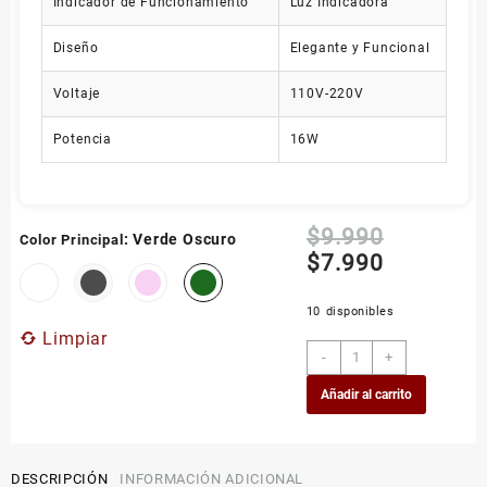
Indicador de Funcionamiento
Luz Indicadora
Diseño
Elegante y Funcional
Voltaje
110V-220V
Potencia
16W
El
$
9.990
: Verde Oscuro
Color Principal
precio
El
$
7.990
original
precio
era:
actual
10 disponibles
$9.990.
es:
Limpiar
$7.990.
Set
-
+
taza
Añadir al carrito
con
base
calentadora
automática
DESCRIPCIÓN
INFORMACIÓN ADICIONAL