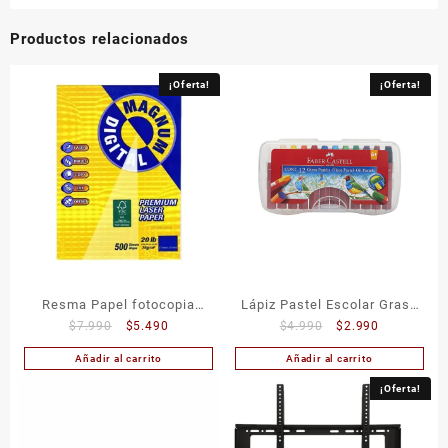
Productos relacionados
¡Oferta!
¡Oferta!
Resma Papel fotocopia
Lápiz Pastel Escolar Graso
El
El
El
El
$
7.990
$
5.490
$
4.990
$
2.990
Oficio MAGNUM
12 Colores Faber Castell
precio
precio
precio
precio
Añadir al carrito
Añadir al carrito
original
actual
original
actual
era:
es:
era:
es:
¡Oferta!
$7.990.
$5.490.
$4.990.
$2.990.