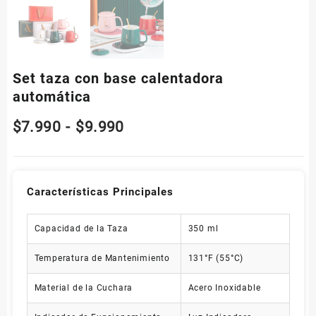
Set taza con base calentadora
automática
Rango
$
7.990
-
$
9.990
de
precios:
Características Principales
desde
Capacidad de la Taza
350 ml
$7.990
Temperatura de Mantenimiento
131°F (55°C)
hasta
Material de la Cuchara
Acero Inoxidable
$9.990