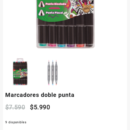
Marcadores doble punta
El
El
$
7.590
$
5.990
precio
precio
9 disponibles