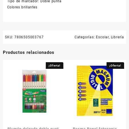
Tipo de marcador: Doble punta
Colores brillantes
SKU:
7806505003767
Categorías:
Escolar
,
Librería
Productos relacionados
¡Oferta!
¡Oferta!
Plumón delgado doble punta
Resma Papel fotocopia