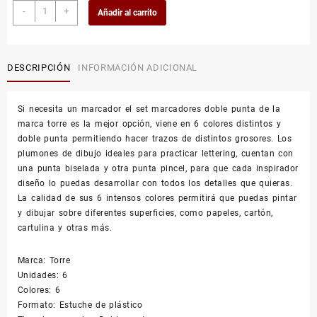
original
actual
Marcadores
-
+
Añadir al carrito
doble
era:
es:
punta
cantidad
$7.590.
$5.990.
DESCRIPCIÓN
INFORMACIÓN ADICIONAL
Si necesita un marcador el set marcadores doble punta de la
marca torre es la mejor opción, viene en 6 colores distintos y
doble punta permitiendo hacer trazos de distintos grosores. Los
plumones de dibujo ideales para practicar lettering, cuentan con
una punta biselada y otra punta pincel, para que cada inspirador
diseño lo puedas desarrollar con todos los detalles que quieras.
La calidad de sus 6 intensos colores permitirá que puedas pintar
y dibujar sobre diferentes superficies, como papeles, cartón,
cartulina y otras más.
Marca: Torre
Unidades: 6
Colores: 6
Formato: Estuche de plástico