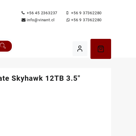
+56 45 2363237
+56 9 37362280
info@vinant.cl
+56 9 37362280
ate Skyhawk 12TB 3.5″