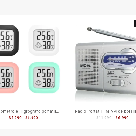
ómetro e Higrógrafo portátil
Radio Portátil FM AM de bolsil
Rango
El
El
$
5.990
-
$
6.990
$
11.990
$
6.990
digital
BC-R119
de
precio
pre
precios:
original
act