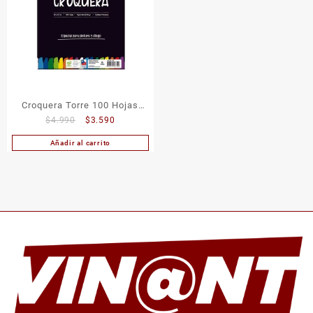
Croquera Torre 100 Hojas
El
El
$
4.990
$
3.590
16×21 cm
precio
precio
Añadir al carrito
original
actual
era:
es:
$4.990.
$3.590.